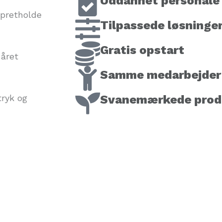
Uddannet personale
opretholde
Tilpassede løsninge
Gratis opstart
 året
Samme medarbejder 
tryk og
Svanemærkede prod