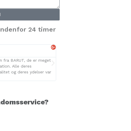
d
indenfor 24 timer
Sofie Dybro





cen fra BARUT, de er meget
Kan på det varmeste anbefale BARUT.
tion. Alle deres
tilfredsstillende og professionel servi
alitet og deres ydelser var
højeste forventninger. 5 stjerner herfr
ndomsservice?