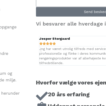
:
Send beske
Vi besvarer alle hverdage 
 opgange
Jesper Storgaard





Jeg har været utrolig tilfreds med servi
ndre
professionelle og flinke i deres kommunika
rengøringsprodukter var af allerhøjeste kv
tilfredstillende.
erum og
de miljø.
Hvorfor vælge vores eje
, herunder
20 års erfaring