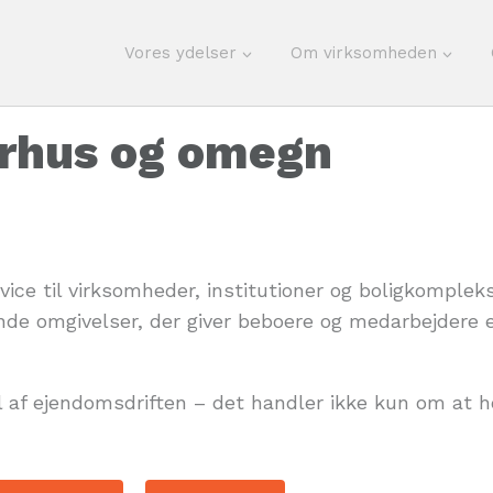
Vores ydelser
Om virksomheden
arhus og omegn
rvice til virksomheder, institutioner og boligkomple
nde omgivelser, der giver beboere og medarbejdere 
el af ejendomsdriften – det handler ikke kun om at 