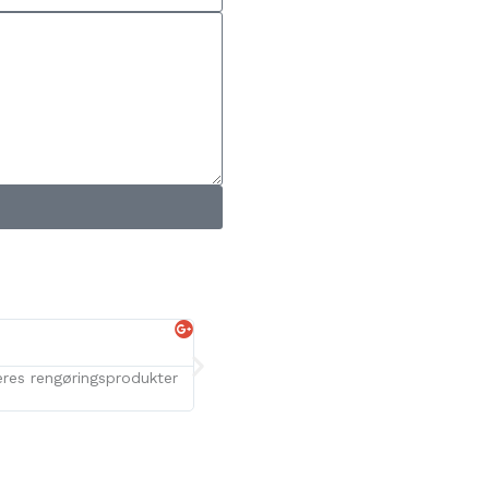
Sofie Dybro





eres rengøringsprodukter
Kan på det varmeste anbefale BARUT. De y
5 stjerner herfra