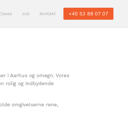
+45 53 88 07 07
Cases
Job
Kontakt
kser i Aarhus og omegn. Vores
en rolig og indbydende
holde omgivelserne rene,