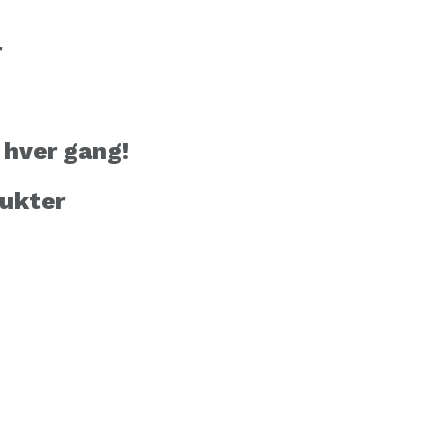
r
hver gang!
ukter