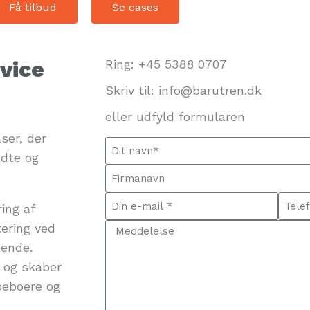
Få tilbud
Se cases
vice
Ring:
+45 5388 0707
Skriv til: info@barutren.dk
eller udfyld formularen
ser, der
ldte og
ing af
tering ved
bende.
r og skaber
 beboere og