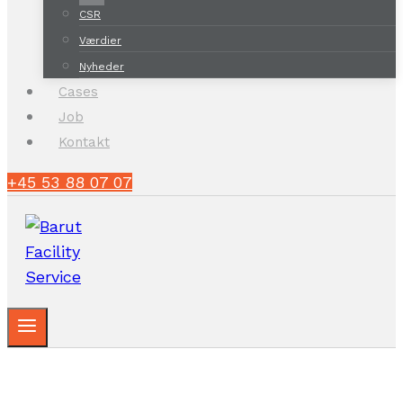
CSR
Værdier
Nyheder
Cases
Job
Kontakt
+45 53 88 07 07